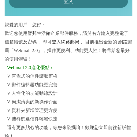
親愛的用戶，您好：
歡迎您使用
智邦生活館
企業郵件服務，請於右方輸入完整電子
信箱帳號及密碼， 即可
登入網路郵局
， 目前推出全新的 網路郵
局「Webmail 2.0」，操作更便利、功能更人性！將帶給您最好
的使用體驗！
Webmail 2.0進化優點 :
V 直覺式的信件讀取窗格
V 郵件編輯器功能更完善
V 人性化的功能動線設計
V 簡潔清爽的新操作介面
V 資料夾新增管理更方便
V 搜尋篩選信件輕鬆快速
還有更多貼心的功能，等您來發掘唷！歡迎您立即前往新版體
驗！